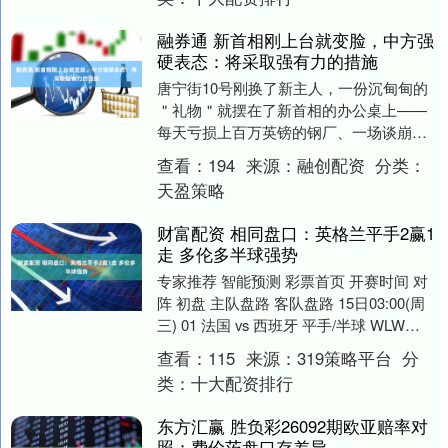
融券通 新首相刚上台就变脸，中方强
硬表态：将采取强有力的措施
唐宁街10号刚换了新主人，一份沉甸甸的
＂礼物＂就摆在了新首相的办公桌上——
每天亏损上百万英镑的钢厂、一场谈崩了
的跨国投资纠纷，还有中方接连两天的强
查看：
194
来源：
融创配资
分类：
硬表态。安迪伯....
天盈策略
财富配资 相同盘口：英格兰平手2赢1
走 多伦多半球强势
专家推荐 智能预测 彩票首页 开赛时间 对
阵 初盘 主队盘路 客队盘路 15日03:00(周
三) 01 法国 vs 西班牙 平手/半球 WLW
WLW 16日0....
查看：
115
来源：
319策略平台
分
类：
十大配资排行
东方汇赢 胜负彩26092期欧亚赔率对
照：费伦茨盘口存差异