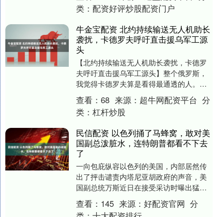
馆之所以发....
类：
配资好评炒股配资门户
牛金宝配资 北约持续输送无人机助长
袭扰，卡德罗夫呼吁直击援乌军工源
头
【北约持续输送无人机助长袭扰，卡德罗
夫呼吁直击援乌军工源头】整个俄罗斯，
我觉得卡德罗夫算是看得最通透的人。他
近期公开提议，直接出手打击那些给乌克
查看：
68
来源：
超牛网配资平台
分
兰输送武器的北约....
类：
杠杆炒股
民信配资 以色列捅了马蜂窝，敢对美
国副总泼脏水，连特朗普都看不下去
了
一向包庇纵容以色列的美国，内部居然传
出了抨击谴责内塔尼亚胡政府的声音，美
国副总统万斯近日在接受采访时曝出猛
料，称以色列政府内部某些势力，正在出
查看：
145
来源：
好配资官网
分
巨资抹黑他，只为破....
类：
十大配资排行