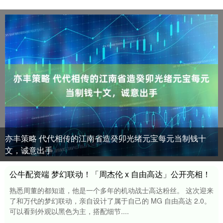
亦丰策略 代代相传的江南省造癸卯光绪元宝每元当制钱十
文，诚意出手
公牛配资端 梦幻联动！「周杰伦 x 自由高达」公开亮相！
熟悉周董的都知道，他是一个多年的机动战士高达粉丝。 这次迎来
了和万代的梦幻联动，亲自设计了属于自己的 MG 自由高达 2.0。
可以看到外观以黑色为主，搭配细节....