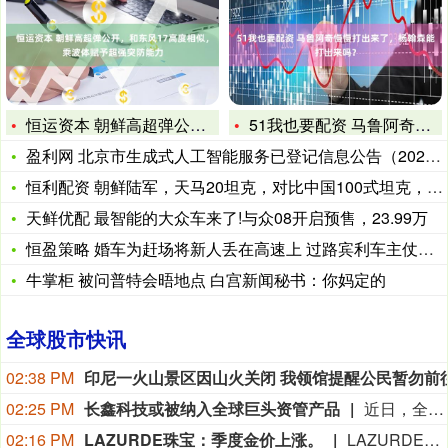
恒运资本 朝鲜高超弹公开，和东风17高度相似，乘波体赋予超强
51我也要配资 马鲁阿奇慢慢打出来了，杨翰森能打出来吗？
盈利网 北京市生成式人工智能服务已登记信息公告（2026年5
恒利配资 朝鲜陆军，天马20坦克，对比中国100式坦克，谁更
天鲜优配 最智能的大众车来了!与众08开启预售，23.99万
恒盈策略 婚车为赶场将新人丢在高速上 过路宾利车主仗义免费解
牛掌柜 被问普特会晤地点 白宫新闻秘书：你妈定的
全球股市快讯
02:38 PM
02:25 PM
长鑫科技或被纳入全球巨头资管产品
近日，全球资产管理机构范达高级产品经理John Patrick Lee透露，美国机构投资者开始布局中国半导体，最早或于9月底将长鑫科技纳入范达旗下ETF。 范达成立于1955年，总部位于纽约，是一家由创始家族持有的全球资产管理公司，在纽约、上海、法兰克福、苏黎世、阿姆斯特丹、伦敦、悉尼等地设有办公室，旗下产品涵盖ETF、共同基金（公募基金）和专户等。其在中国拥有私募机构范达私募基金管理（上海）有限公司。 截至2026年6月30日，范达全球管理资产规模约2374亿美元。它管理着全球规模最大的半导体ETF——SMH，截至8月初，该基金总净资产约700亿美元。今年6月，范达(VanEck)在美国推出首只聚焦中国半导体的ETF——SMHC。（中国基金报）
02:16 PM
LAZURDE珠宝：季度金价上涨。
LAZURDE珠宝：季度金价上涨。