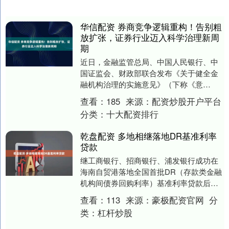
华信配资 券商竞争逻辑重构！告别粗
放扩张，证券行业迈入科学治理新周
期
近日，金融监管总局、中国人民银行、中
国证监会、财政部联合发布《关于健全金
融机构治理的实施意见》（下称《意
见》），引发证券行业广泛关注。 券商中
查看：
185
来源：
配资炒股开户平台
国记者采访多位券商....
分类：
十大配资排行
乾盘配资 多地相继落地DR基准利率
贷款
继工商银行、招商银行、浦发银行成功在
海南自贸港落地全国首批DR（存款类金融
机构间债券回购利率）基准利率贷款后，
近期，又有多家银行在深圳、上海、苏州
查看：
113
来源：
豪极配资官网
分
等地相继落地D....
类：
杠杆炒股