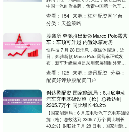
中国一汽红旗品牌，负责中国第一汽车集
团有限公司营销中心（红旗销售公司）全
查看：
154
来源：
杠杆配资网平台
面工作，....
分类：
天盈策略
股鑫所 奔驰推出新款Marco Polo露营
车：车顶可升起 内置冰箱厨房
快科技 7 月 28 日消息，据媒体报道，近
日，奔驰新款 Marco Polo 露营车正式发
布，新车升级重点是采用双层铝制外壳的
全新可升起车顶，后部净高增加 1....
查看：
125
来源：
鹰讯配资
分类：
配资好评炒股配资门户
创达盈配资 国家能源局：6月底电动
汽车充电基础设施（枪）总数达到
2305.7万个 同比增长43.2%
【国家能源局：6 月底电动汽车充电基础设
施（枪）总数达到 2305.7 万个 同比增长
43.2%】财联社 7 月 28 日电，国家能源局