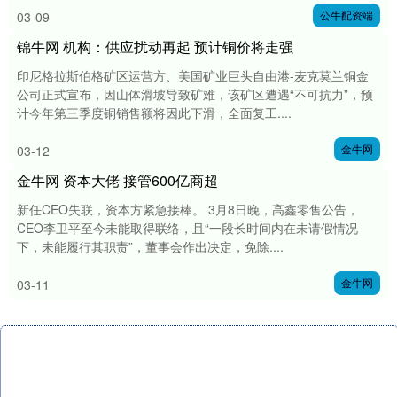
公牛配资端
03-09
锦牛网 机构：供应扰动再起 预计铜价将走强
印尼格拉斯伯格矿区运营方、美国矿业巨头自由港-麦克莫兰铜金
公司正式宣布，因山体滑坡导致矿难，该矿区遭遇“不可抗力”，预
计今年第三季度铜销售额将因此下滑，全面复工....
金牛网
03-12
金牛网 资本大佬 接管600亿商超
新任CEO失联，资本方紧急接棒。 3月8日晚，高鑫零售公告，
CEO李卫平至今未能取得联络，且“一段长时间内在未请假情况
下，未能履行其职责”，董事会作出决定，免除....
金牛网
03-11