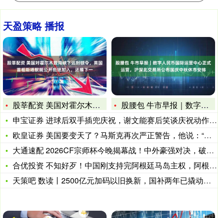
天盈策略 播报
股莘配资 美国对霍尔木兹海峡下达封锁令，英国首相斯塔默就公开
股腰包 牛市早报｜数字人民币国际运营中心正式运营，沪深北交易
申宝证券 进球后双手插兜庆祝，谢文能赛后笑谈庆祝动作：好玩
欧皇证券 美国要变天了？马斯克再次严正警告，他说：“如果未来
大通速配 2026CF宗师杯今晚揭幕战！中外豪强对决，破局立
合优投资 不知好歹！中国刚支持完阿根廷马岛主权，阿根廷就出现
天策吧 数读丨2500亿元加码以旧换新，国补两年已撬动近4万