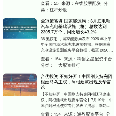
发布 2026 年上半....
查看：
55
来源：
在线股票配资
分
类：
杠杆炒股
鼎冠策略资 国家能源局：6月底电动
汽车充电基础设施（枪）总数达到
2305.7万个，同比增长43.2%
36 氪获悉 ，国家能源局发布 2026 年上半
年全国电动汽车充电设施数据。根据国家
充电设施监测服务平台数据，截至 2026 年
6 月底，我国电动汽车充电基础....
查看：
154
来源：
科创之星配资平台
分类：
十大配资排行
合优投资 不知好歹！中国刚支持完阿
根廷马岛主权，阿根廷就出现反华言
论
【不知好歹！中国刚支持完阿根廷马岛主
权，阿根廷就出现反华言论】7月19号，中
国驻阿根廷使馆专门发表了消息，奉劝有
关方面马上停止相关谣言的炒作。 我国使
查看：
134
来源：
通盈配资平台
分