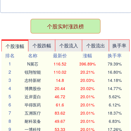
个股实时涨跌榜
个股跌幅
个股流入
个股流出
换手率
个股涨幅
排名
名称
最新价
涨幅
换手率
1
N展芯
116.52
396.89%
79.39%
2
锐翔智能
110.02
20.21%
16.80%
3
志特新材
14.8
20.03%
14.18%
4
博腾股份
20.44
20.02%
14.77%
5
近岸蛋白
46.72
20.01%
5.62%
6
毕得医药
61.6
20.01%
6.12%
7
五洲医疗
83.62
20.01%
18.37%
8
耐科装备
49.67
20.01%
6.83%
9
一博科技
53.33
20.01%
17.26%