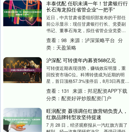
丰泰优配 任职未满一年！甘肃银行行
长石海龙拟任省管企业“一把手”
近日，中共甘肃省委组织部发布的干部任
前公示显示：现任甘肃银行行长、党委副
书记、董事石海龙，拟任省管企业党委书
记、董事长。 “70后”行长拟获提拔 根据甘
查看：
98
来源：
泸深策略平台
分
肃省委组....
类：
天盈策略
沪深配 可转债年内募资568亿元
可转债近期表现强势，赚钱效应明显，重
回投资市场C位。科博转债成为近期的明
星，首日顶格57.3%涨停后，8月3日再度上
涨20%，8月4日继续上涨14.54%。 随....
查看：
131
来源：
邦尼配资APP下载
分类：
配资好评炒股配资门户
旺润配资 聂强调任红旗营销负责人，
红旗品牌转型攻坚待提速
7 月 28 日，经济观察报从一汽红旗方面了
解到，经一汽集团研究决定，聂强已调任