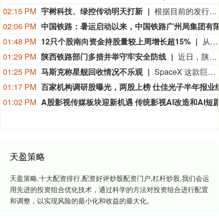
02:15 PM
宇树科技、绿控传动明天打新
根据目前的发行安排，下周有4只新股申购，科创板2只，创业板、北交所各有1只。日程安排上，周一（8月10日）可申购科创板新股宇树科技、创业板新股绿控传动、北交所新股双英集团，周五（8月14日）可申购科创板新股高凯技术。
02:06 PM
01:48 PM
12只个股南向资金持股量较上周增长超15%
从持股量变化来看，最近一周12只个股获得南向资金持股量较上周增长超15%，其中3只个股持股量增长均超100%。明略科技-W居首，环比增长624.44%；安克创新、圣邦股份、海致科技集团增幅居前，持股量较上周分别增长169.98%、113.25%、43.27%。
01:29 PM
陕西铁路部门多措并举守牢安全防线
近日，陕西多地出现强降雨天气，给铁路运输安全带来严峻挑战。中国铁路西安局集团有限公司（以下简称“西安铁路局”）织密人防、物防、技防立体防护网，进一步压实安全责任，强化安全隐患排查整治，加强科技运用，以多项硬核举措守牢铁路运输安全防线。
01:25 PM
马斯克称星舰回收情况不乐观
SpaceX 这款巨型火箭于 7 月 24 日进行了第 13 次试飞，从公司位于得克萨斯州南部的 Starbase 基地升空。此次试飞整体表现相当不错，尤其是星舰高达 171 英尺（约 52 米）的上面级飞船“Ship”。它按照计划在澳大利亚西部外海的印度洋海域溅落。 更令人意外的是，Ship 首次在溅落后成功保持完整。即使翻倒并撞击海面，仍然没有解体。目前其依旧保持完整状态，SpaceX 正在将其拖向澳大利亚西部的海岸，以便进行更详细的检查。不过，SpaceX 创始人兼首席执行官埃隆 · 马斯克在 8 月 7 日表示，这次雄心勃勃的回收行动可能难以成功。 马斯克当天下午通过自己旗下的社交平台 X 写道：“遗憾的是，目前来看，回收 Ship 的情况并不乐观。不过，我们还是成功获得了隔热罩和发动机关键区域的近距离照片，这些照片将用于未来的升级改进。” 他是在回应 SpaceX 大约一小时前发布的一则消息。SpaceX 在这篇帖子中介绍了回收工作的最新进展，并公布了两张照片和一段视频。 SpaceX 表示，回收团队“正在克服恶劣的作业条件和越来越汹涌的海况，努力将这艘长达 52 米的飞船拖回港口”。
01:17 PM
01:02 PM
天盈策略
天盈策略,十大配资排行,配资好评炒股配资门户,杠杆炒股,我们会运
用先进的投资组合优化技术，通过科学的方法对投资组合进行配置
和调整，以实现风险的最小化和收益的最大化。