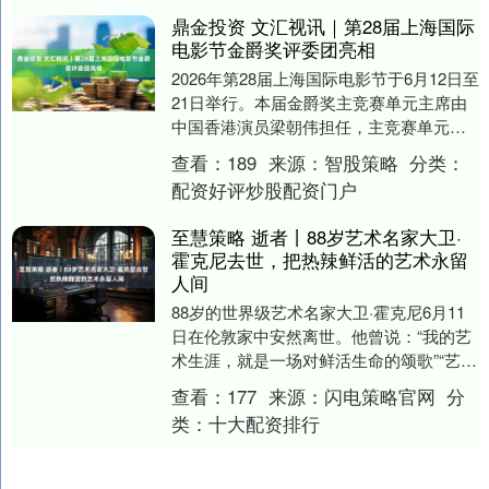
鼎金投资 文汇视讯｜第28届上海国际
电影节金爵奖评委团亮相
2026年第28届上海国际电影节于6月12日至
21日举行。本届金爵奖主竞赛单元主席由
中国香港演员梁朝伟担任，主竞赛单元的
其他评委还包括突尼斯制片人多拉·布舒
查看：
189
来源：
智股策略
分类：
沙、....
配资好评炒股配资门户
至慧策略 逝者丨88岁艺术名家大卫·
霍克尼去世，把热辣鲜活的艺术永留
人间
88岁的世界级艺术名家大卫·霍克尼6月11
日在伦敦家中安然离世。他曾说：“我的艺
术生涯，就是一场对鲜活生命的颂歌”“艺术
的源泉是爱”。....
查看：
177
来源：
闪电策略官网
分
类：
十大配资排行