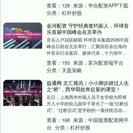
道看球世界杯比赛5连红+近11中9，孤注
查看：
128
来源：
华合配资APP下载
一....
分类：
杠杆炒股
金河配资 守护经典签约新人，环球音
乐首届中国峰会在京举办
音乐人卢冠廷献唱 环球音乐集团2026中国
峰会日前在北京举行，汇聚四百余位海内
外音乐行业嘉宾、媒体代表，十六组中外
艺人轮番登台献演，现场发布艺人签约、
查看：
193
来源：
富兴配资端平台
厂牌合作、....
分类：
天盈策略
益通网 文汇视讯｜小小脚步踏过人生
之“桥”，西华萌娃奔赴新的课堂！
近日，上海西华外籍人员子女学校为即将
升入小学的幼儿园学子举办了一场“过桥仪
式”。“过桥仪式”是学校的一项传统活动，
学生踏过桥梁，标志着从幼儿园向一年级
查看：
168
来源：
中国股票配资网平
过渡，象征....
台
分类：
杠杆炒股